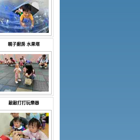
親子廚房 水果塔
敲敲打打玩樂器