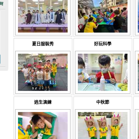
夏日服裝秀
好玩科學
逃生演練
中秋節