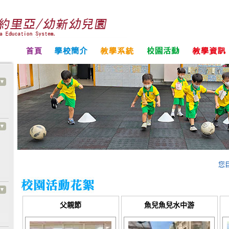
您
父親節
魚兒魚兒水中游