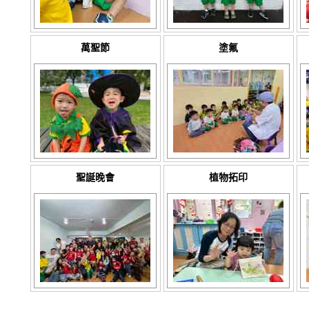
萬聖節
塗氟
聖誕晚會
植物拓印