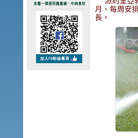
派約里亞
月、每周安
長。